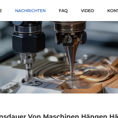
E
NACHRICHTEN
FAQ
VIDEO
KONT
ensdauer Von Maschinen Hängen Hä