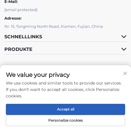
E-Mail:
[email protected]
Adresse:
Nr. 15, Tongming North Road, Xiamen, Fujian, China
SCHNELLLINKS
PRODUKTE
We value your privacy
We use cookies and similar tools to provide our services.
Folgen Sie uns
If you don't want to accept all cookies, click Personalize
cookies.
Accept all
Urheberrecht © 2024 by Xiamen Tongchengjianhui Industry & Trade
Co., Ltd. -
Datenschutzrichtlinie
Personalize cookies
Menü
Produkte
Kontaktieren Sie
Nach oben
uns