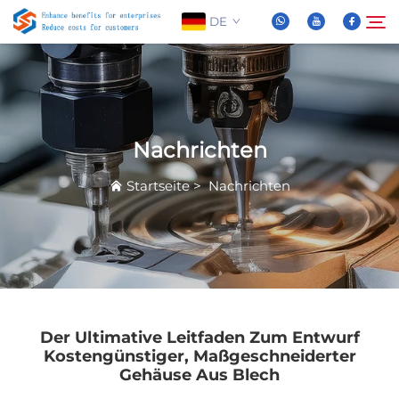
DE
Über Uns
Suche
Nachrichten
Produkte
Startseite
>
Nachrichten
Nachrichten
FAQ
Video
Der Ultimative Leitfaden Zum Entwurf
Kostengünstiger, Maßgeschneiderter
Gehäuse Aus Blech
Kontaktieren Sie Uns