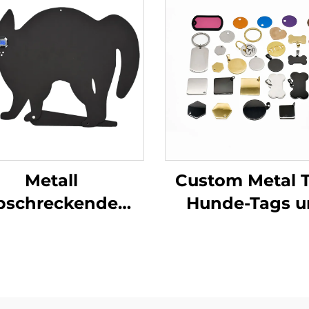
Metall
Custom Metal 
bschreckende
Hunde-Tags 
tzen Schwarze
Namensschild
ensilhouette mit
Gravierter u
eflektierenden
dauerhafte
armor Augen
Kennzeiche