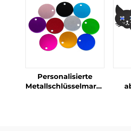
Personalisierte
Metallschlüsselmarken
a
Edelstahl Stempel
Ka
Blöcke Marken mit
Katz
benutzerdefiniertem
r
Gravierlogo
M