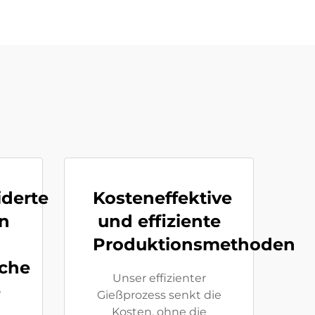
derte
Kosteneffektive
n
und effiziente
Produktionsmethoden
iche
Unser effizienter
e
Gießprozess senkt die
Kosten, ohne die