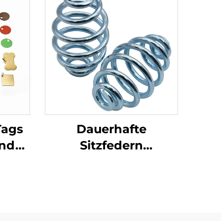
Tags
Dauerhafte
und
Sitzfedern
er
hochwertige
nd
Aufhängungsfedern
r
für Stühle und
n
Autositze