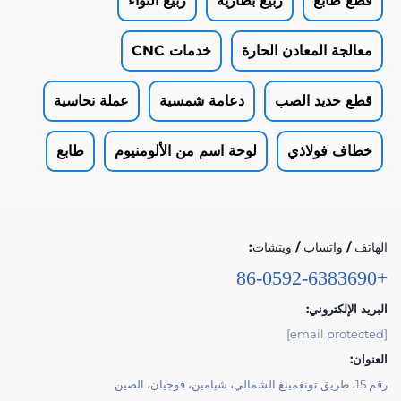
قطع طابع
ربيع بطارية
ربيع التواء
معالجة المعادن الحارة
خدمات CNC
قطع حديد الصب
دعامة شمسية
عملة نحاسية
خطاف فولاذي
لوحة اسم من الألومنيوم
طابع
الهاتف / واتساب / ويتشات:
+86-0592-6383690
البريد الإلكتروني:
[email protected]
العنوان:
رقم 15، طريق تونغمينغ الشمالي، شيامين، فوجيان، الصين