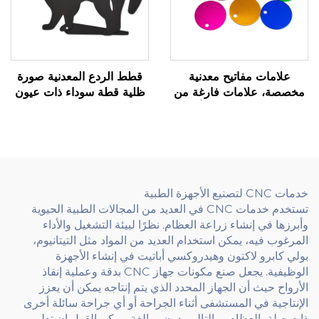
علامات مفاتيح معدنية
قطط الردع المعدنية صورة
مخصصة، علامات فارغة من
ظلية قطة سوداء ذات عيون
الفولاذ المقاوم للصدأ مع
رخامية عاكسة
شعار محفور مخصص
خدمات CNC لتصنيع الأجهزة الطبية
تستخدم خدمات CNC في العديد من المجالات الطبية الحيوية
وأبرزها في إنشاء زراعة العظام. نظرًا لبيئة التشغيل والأداء
المرغوب فيه، يمكن استخدام العديد من المواد مثل التيتانيوم،
بولي كابرو لاكتون وهيدروكسي أباتيت في إنشاء الأجهزة
الوظيفية. يجعل صنع مكونات جهاز CNC بدقة وعملية إنقاذ
الأرواح حيث أن الجهاز المحدد الذي يتم إنتاجه يمكن أن يعزز
الإنتاجية في المستشفى أثناء الجراحة أو أي جراحة سائلة أخرى
ذات صلة بالعظام. وبالتالي، دون مبالغة، يمكن القول إن تطوير