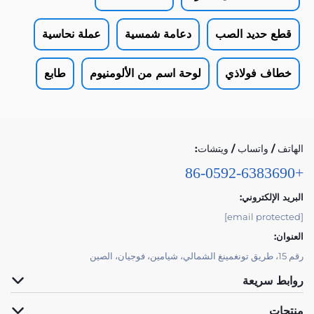
قطع حديد الصب
دعامة شمسية
عملة نحاسية
خطاف فولاذي
لوحة اسم من الألومنيوم
طابع
الهاتف / واتساب / ويتشات:
+86-0592-6383690
البريد الإلكتروني:
[email protected]
العنوان:
رقم 15، طريق تونغمينغ الشمالي، شيامين، فوجيان، الصين
روابط سريعة
منتجات