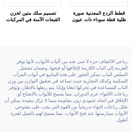
قطط الردع المعدنية صورة
تصميم سلك متين لخزن
ظلية قطة سوداء ذات عيون
القبعات الآمنة في المركبات
رخامية عاكسة
رباعي الالتفاف جزء لا غنى عنه من آليات الأبواب، لأنها توفر
العزمة إلى الباب اللازمة لإغلاقها أو فتحها، وضمان تشغيل
السلس للباب. يمكن العثور على هذه الينابيع في أبواب المرآب
السكنية وكذلك التجارية حيث تساعد في تحقيق التوازن بين وزن
الباب للمساعدة في تحركها ذهابا وإيابا. يتم ربطها بالإطار، وتوفر
رباعات الالتواء عزم الدوران، مما يسمح للأبواب بالانفتاح أو
الإغلاق في اتجاه عمودي دون مقاومة بينما لا تزال مقيدة. يمكن أن
تقلل رباعات التواء تدريجياً من القوة التي يجب على مفتوحي
الأبواب ممارستها عند فتح الأبواب، مما يسمح لهم بالعمل لفترة
أطول.