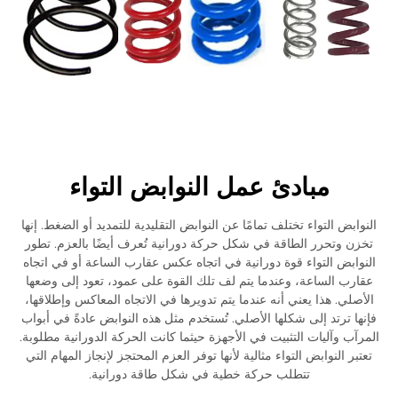
مبادئ عمل النوابض التواء
النوابض التواء تختلف تمامًا عن النوابض التقليدية للتمديد أو الضغط. إنها
تخزن وتحرر الطاقة في شكل حركة دورانية تُعرف أيضًا بالعزم. تطور
النوابض التواء قوة دورانية في اتجاه عكس عقارب الساعة أو في اتجاه
عقارب الساعة، وعندما يتم لف تلك القوة على عمود، تعود إلى وضعها
الأصلي. هذا يعني أنه عندما يتم تدويرها في الاتجاه المعاكس وإطلاقها،
فإنها ترتد إلى شكلها الأصلي. تُستخدم مثل هذه النوابض عادةً في أبواب
المرآب وآليات التثبيت في الأجهزة حيثما كانت الحركة الدورانية مطلوبة.
تعتبر النوابض التواء مثالية لأنها توفر العزم المحتجز لإنجاز المهام التي
تتطلب حركة خطية في شكل طاقة دورانية.