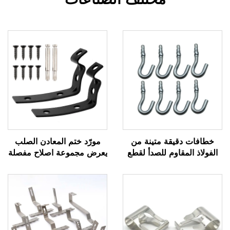
خطافات دقيقة متينة من
مورّد ختم المعادن الصلب
الفولاذ المقاوم للصدأ لقطع
يعرض مجموعة اصلاح مفصلة
غيار الآلات
صندوق القفازات للسيارة/12