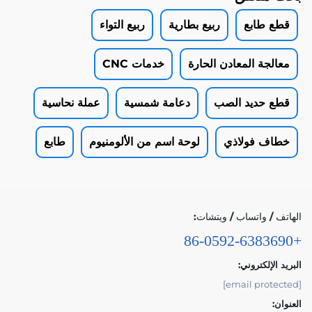
قطع طابع
ربيع بطارية
ربيع التواء
معالجة المعادن الحارة
خدمات CNC
قطع حديد الصب
دعامة شمسية
عملة نحاسية
خطاف فولاذي
لوحة اسم من الألومنيوم
طابع
الهاتف / واتساب / ويتشات:
+86-0592-6383690
البريد الإلكتروني:
[email protected]
العنوان: