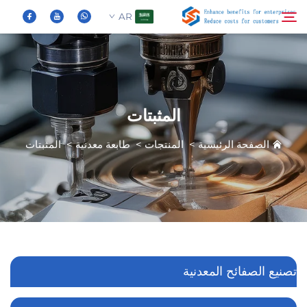
AR
من نحن
بحث
المثبتات
المنتجات
الصفحة الرئيسية
>
المنتجات
>
طابعة معدنية
>
المثبتات
الأخبار
الأسئلة الشائعة
فيديو
تصنيع الصفائح المعدنية
اتصل بنا