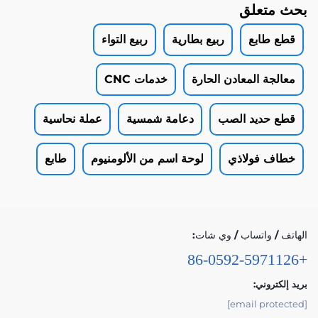
بحث متعلق
قطع طابع
ربيع بطارية
ربيع التواء
معالجة المعادن الحارة
خدمات CNC
قطع حديد الصب
دعامة شمسية
عملة نحاسية
خطاف فولاذي
لوحة اسم من الألومنيوم
طابع
الهاتف / واتساب / وي شات:
+86-0592-5971126
بريد إلكتروني:
[email protected]