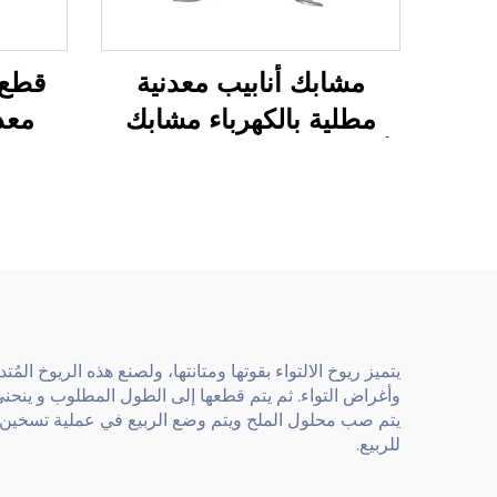
مشابك أنابيب معدنية
قطع 
مطلية بالكهرباء مشابك
معدة
أنابيب على شكل حرف U
يتميز ريوخ الالتواء بقوتها ومتانتها، ولصنع هذه الريوخ ال
وأغراض التواء. ثم يتم قطعها إلى الطول المطلوب و ينحن
يتم صب محلول الملح ويتم وضع الربيع في عملية تسخين، 
للربيع.