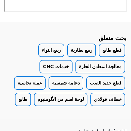
بحث متعلق
قطع طابع
ربيع بطارية
ربيع التواء
معالجة المعادن الحارة
خدمات CNC
قطع حديد الصب
دعامة شمسية
عملة نحاسية
خطاف فولاذي
لوحة اسم من الألومنيوم
طابع
الهاتف / واتساب / وي شات: