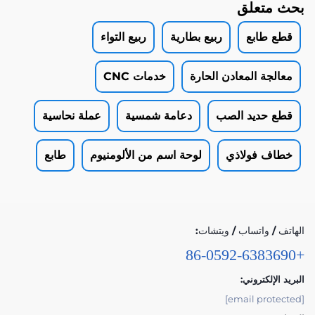
بحث متعلق
قطع طابع
ربيع بطارية
ربيع التواء
معالجة المعادن الحارة
خدمات CNC
قطع حديد الصب
دعامة شمسية
عملة نحاسية
خطاف فولاذي
لوحة اسم من الألومنيوم
طابع
الهاتف / واتساب / ويتشات:
+86-0592-6383690
البريد الإلكتروني:
[email protected]