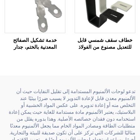
خطاف سقف شمسي قابل
خدمة تشكيل الصفائح
للتعديل مصنوع من الفولاذ
المعدنية بالختم، جدار
الكربوني مطلي بالمسحوق
خرساني من الفولاذ الكربوني
ملحق تركيب ضوئي
حسب الطلب، ربط مسطح
تدعو لوحات الألمنيوم المستدامة إلى تقليل النفايات حيث أن
الألمنيوم معدن قابل لإعادة التدوير لا يسبب ضررًا بيئيًا عند
التخلص منه أو إعادة تدويره. على عكس المواد الخشبية أو
البلاستيك، يعتبر الألمنيوم مادة مستدامة للغاية حيث يمكن إعادة
استخدامه دون فقدان خصائصه الأصلية. وهذا بدوره يقلل من
متطلبات الطاقة ومصادر المواد الخام مما يجعل الألمنيوم معدنًا
مثاليًا للشركات التي تركز على أن تكون صديقة للبيئة والتجارية.
أخيرًا، يساعد استخدام لوحات الألمنيوم أيضًا في تعزيز الاقتصاد