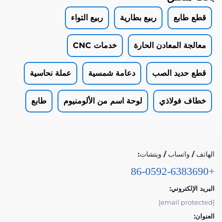
قطع طابع
ربيع بطارية
ربيع التواء
معالجة المعادن الحارة
خدمات CNC
قطع حديد الصب
دعامة شمسية
عملة نحاسية
خطاف فولاذي
لوحة اسم من الألومنيوم
طابع
الهاتف / واتساب / ويتشات:
+86-0592-6383690
البريد الإلكتروني:
[email protected]
العنوان: