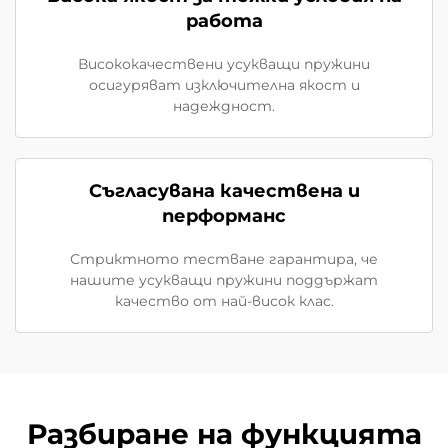
работа
Висококачествени усукващи пружини
осигуряват изключителна якост и
надеждност.
Съгласувана качествена и
перформанс
Стриктното тестване гарантира, че
нашите усукващи пружини поддържат
качество от най-висок клас.
Разбиране на функцията