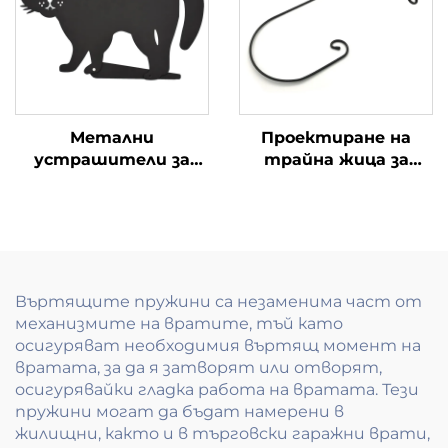
използване
Метални
Проектиране на
устрашители за
трайна жица за
котки Силует на
опазване на шапки в
черна котка с
превозни средства
отразяващи
мраморни очи
Въртящите пружини са незаменима част от
механизмите на вратите, тъй като
осигуряват необходимия въртящ момент на
вратата, за да я затворят или отворят,
осигурявайки гладка работа на вратата. Тези
пружини могат да бъдат намерени в
жилищни, както и в търговски гаражни врати,