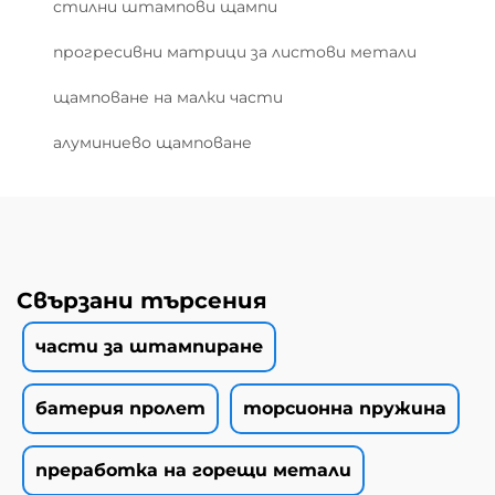
стилни штампови щампи
прогресивни матрици за листови метали
щамповане на малки части
алуминиево щамповане
Свързани търсения
части за штампиране
батерия пролет
торсионна пружина
преработка на горещи метали