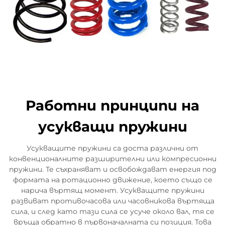
Работни принципи на
усукващи пружини
Усукващите пружини са доста различни от
конвенционалните разширителни или компресионни
пружини. Те съхраняват и освобождават енергия под
формата на ротационно движение, което също се
нарича въртящ момент. Усукващите пружини
развиват противочасова или часовникова въртяща
сила, и след като тази сила се усуче около вал, тя се
връща обратно в първоначалната си позиция. Това