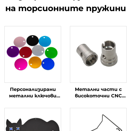
на торсионните пружини
Персонализирани
Метални части с
метални ключови
високоточни CNC
маркери от
машини за
неръждаема
производство на
стомана
потребителски
изделия за
промишлено