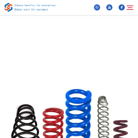
За нас
Търсене
Продукти
Новини
ЧЗВ
Видео
Контактирайте Нас