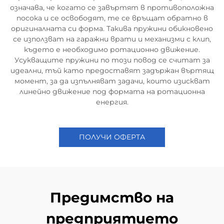
означава, че когато се завъртят в противоположна
посока и се освободят, те се връщат обратно в
оригиналната си форма. Такива пружини обикновено
се използват на гаражни врати и механизми с клип,
където е необходимо ротационно движение.
Усукващите пружини по този повод се считат за
идеални, тъй като предоставят задържан въртящ
момент, за да изпълняват задачи, които изискват
линейно движение под формата на ротационна
енергия.
ПОЛУЧИ ОФЕРТА
Предимство на
предприятието