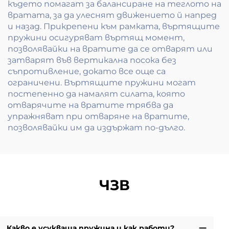
където помагат за балансиране на теглото на
вратата, за да улеснят движението й напред
и назад. Прикрепени към рамката, въртящите
пружини осигуряват въртящ момент,
позволявайки на вратите да се отварят или
затварят във вертикална посока без
съпротивление, докато все още са
ограничени. Въртящите пружини могат
постепенно да намалят силата, която
отварячите на вратите трябва да
упражняват при отваряне на вратите,
позволявайки им да издържат по-дълго.
ЧЗВ
Какво е усукваща пружина и как работи?