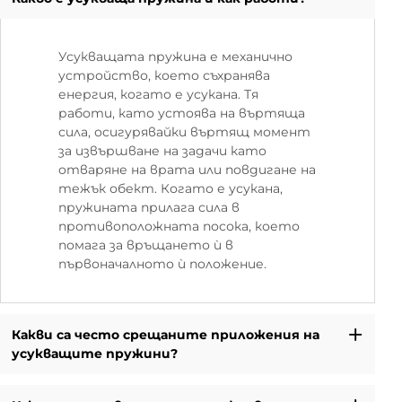
Усукващата пружина е механично
устройство, което съхранява
енергия, когато е усукана. Тя
работи, като устоява на въртяща
сила, осигурявайки въртящ момент
за извършване на задачи като
отваряне на врата или повдигане на
тежък обект. Когато е усукана,
пружината прилага сила в
противоположната посока, което
помага за връщането ѝ в
първоначалното ѝ положение.
Какви са често срещаните приложения на
усукващите пружини?