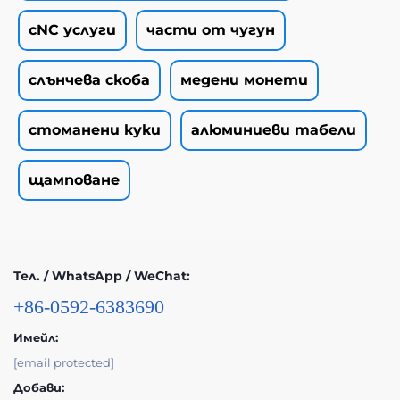
cNC услуги
части от чугун
слънчева скоба
медени монети
стоманени куки
алюминиеви табели
щамповане
Тел. / WhatsApp / WeChat:
+86-0592-6383690
Имейл:
[email protected]
Добави: