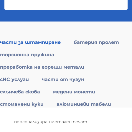
части за штампиране
батерия пролет
торсионна пружина
преработка на горещи метали
cNC услуги
части от чугун
слънчева скоба
медени монети
стоманени куки
алюминиеви табели
персонализиран метален печат