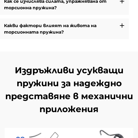
Как се изчислява силата, упражнявана от
торсионна пружина?
Какви фактори влияят на живота на
торсионната пружина?
Издръжливи усукващи
пружини за надеждно
представяне в механични
приложения