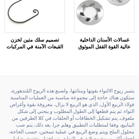
غسالات الأسنان الداخلية
تصميم سلك متين لخزن
عالية القوة القفل الموثوق
القبعات الآمنة في المركبات
للتطبيقات الصناعية
يتميز ريوخ الالتواء بقوتها ومتانتها، ولصنع هذه الريوخ المُتدهورة،
ستكون هناك حاجة إلى مجموعة مناسبة من العمليات المناسبة.
فولاذ الربيع الأول، الذي هو الربيع لا يزال، معروفة بقوة وأغراض
التواء. ثم يتم قطعها إلى الطول المطلوب و ينحني إلى شكل
ملفوف. يتم تشكيل الخطافات أو الحلقات في كلا الطرفين من
الينابيع، وفقا لمتطلبات التطبيق وهلم جرا. بعد ذلك، يتم صب
محلول الملح ويتم وضع الربيع في عملية تسخين، حسب الحاجة،
لجعله أكثر مرونة وصلابة. في النهاية، يتم اختبار وتفتيش شامل