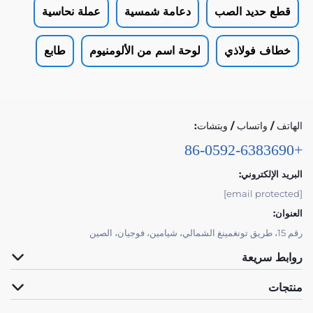
قطع حديد الصب
دعامة شمسية
عملة نحاسية
خطاف فولاذي
لوحة اسم من الألومنيوم
طابع
الهاتف / واتساب / ويتشات:
+86-0592-6383690
البريد الإلكتروني:
[email protected]
العنوان:
رقم 15، طريق تونغمينغ الشمالي، شيامين، فوجيان، الصين
روابط سريعة
منتجات