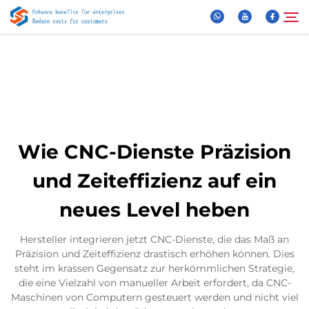
Über Uns
Suche
Produkte
Wie CNC-Dienste Präzision
Neuigkeiten
und Zeiteffizienz auf ein
neues Level heben
FAQ
Hersteller integrieren jetzt CNC-Dienste, die das Maß an
Video
Präzision und Zeiteffizienz drastisch erhöhen können. Dies
steht im krassen Gegensatz zur herkömmlichen Strategie,
die eine Vielzahl von manueller Arbeit erfordert, da CNC-
Kontaktieren Sie uns
Maschinen von Computern gesteuert werden und nicht viel