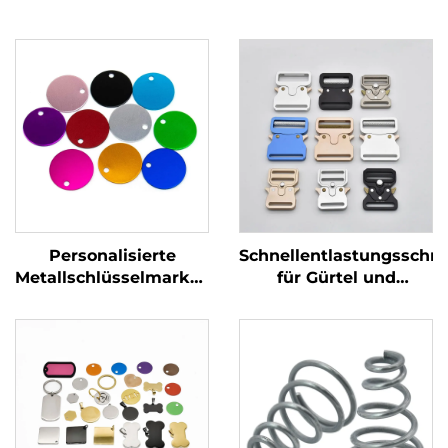
Personalisierte
Schnellentlastungsschna
Metallschlüsselmarken
für Gürtel und
Edelstahl Stempel
Rucksäcke
Blöcke Marken mit
benutzerdefiniertem
Gravierlogo