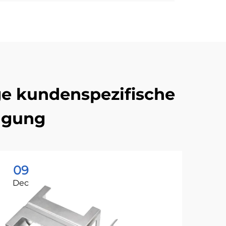
ge kundenspezifische
igung
09
0
Dec
De