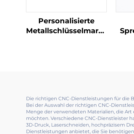
Personalisierte
Metallschlüsselmarken
Sp
Edelstahl Stempel
Daue
Blöcke Marken mit
benutzerdefiniertem
Stah
Gravierlogo
f
K
Die richtigen CNC-Dienstleistungen für die
Bei der Auswahl der richtigen CNC-Dienstlei
Menge der verwendeten Materialien, die Art 
möchten. Verschiedene CNC-Dienstleister ha
3D-Druck, Laserschneiden, hochpräzisem Drehe
Dienstleistungen anbietet, die Sie benötigen