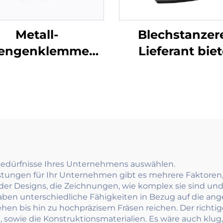
Metall-
Blechstanzere
rengenklemmen
Lieferant biet
rhafte Messing-
Autokennze
und
Reparatur-Düb
lkontaktklemmen
Satz/12
ür elektrische
omponenten
 Bedürfnisse Ihres Unternehmens auswählen.
stungen für Ihr Unternehmen gibt es mehrere Faktoren,
der Designs, die Zeichnungen, wie komplex sie sind und
ben unterschiedliche Fähigkeiten in Bezug auf die an
n bis hin zu hochpräzisem Fräsen reichen. Der richtige D
, sowie die Konstruktionsmaterialien. Es wäre auch klug,