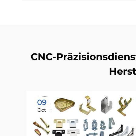
CNC-Präzisionsdiens
Hers
09
Oct