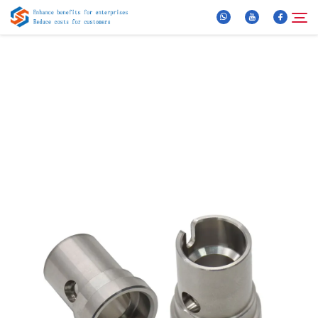
Über Uns
Suche
Produkte
Neuigkeiten
FAQ
Video
Kontaktieren Sie uns