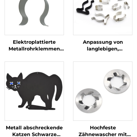
Elektroplattierte
Anpassung von
Metallrohrklemmen
langlebigen,
für das Stempeln von
widerstandsfähigen,
U-förmigen
U-förmigen
Rohrspangen
Metallklemmen, mit
Chromnickel
beschichtet,
Rohrspangen zur
Rohrbefestigung
Metall abschreckende
Hochfeste
Katzen Schwarze
Zähnewascher mit