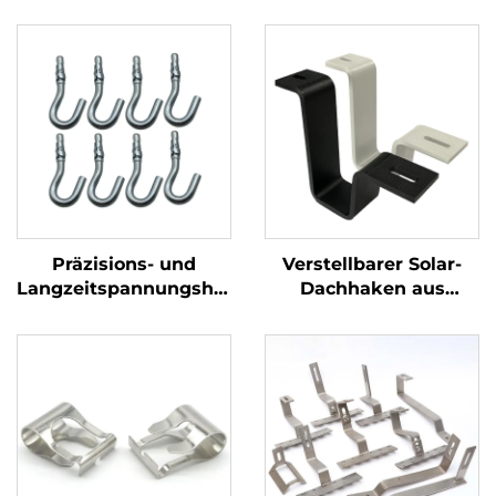
Präzisions- und
Verstellbarer Solar-
Langzeitspannungshaken
Dachhaken aus
aus Edelstahl Haken
kohlenstoffstahlbeschi
für Maschinenteile
Photovoltaik-
Montagezubehör