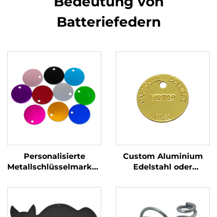
Bedeutung von
Batteriefedern
Personalisierte
Custom Aluminium
Metallschlüsselmarken
Edelstahl oder
Edelstahl Stempel
Messing Akzeptiert
Blöcke Marken mit
Gravierter Hunde-ID-
benutzerdefiniertem
Namen-Tags
Gravierlogo