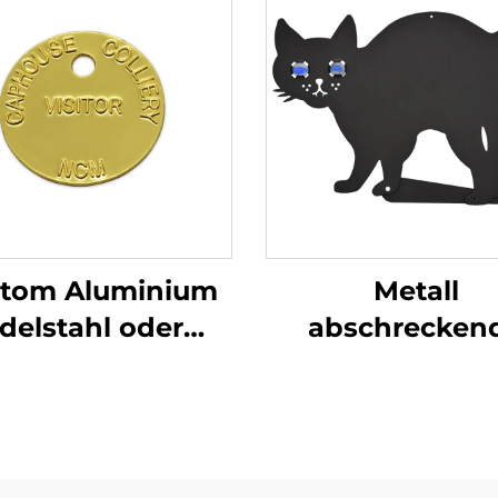
tom Aluminium
Metall
delstahl oder
abschrecken
sing Akzeptiert
Katzen Schwa
ierter Hunde-ID-
Katzensilhouett
Namen-Tags
reflektierend
Marmor Aug