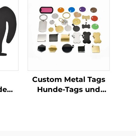
Custom Metal Tags
de
Hunde-Tags und
rze
Namensschilder
e mit
Gravierter und
en
dauerhafter
en
Kennzeichen