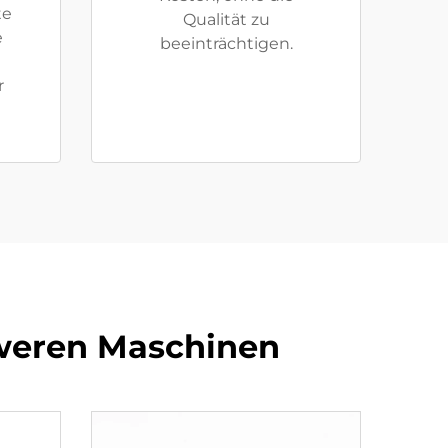
te
Qualität zu
e
beeinträchtigen.
r
hweren Maschinen