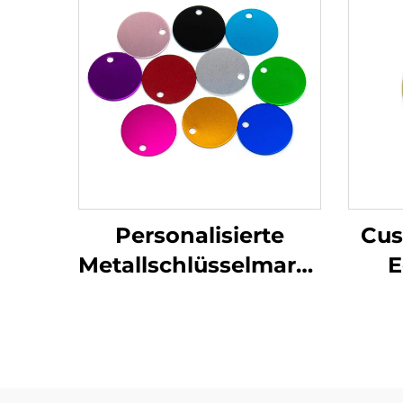
Personalisierte
Cus
Metallschlüsselmarken
E
Edelstahl Stempel
Mes
Blöcke Marken mit
Grav
benutzerdefiniertem
Gravierlogo