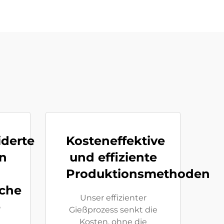
derte
Kosteneffektive
n
und effiziente
Produktionsmethoden
iche
Unser effizienter
e
Gießprozess senkt die
Kosten, ohne die