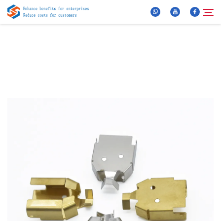
Über Uns
Suche
Produkte
Neuigkeiten
FAQ
Video
Kontaktieren Sie uns