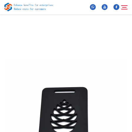
Über Uns
Suche
Produkte
Neuigkeiten
FAQ
Video
Kontaktieren Sie uns