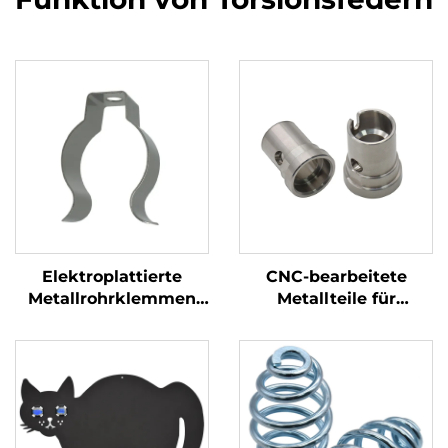
Elektroplattierte
CNC-bearbeitete
Metallrohrklemmen
Metallteile für
für das Stempeln von
hochpräzise
U-förmigen
industrielle Zwecke
Rohrspangen