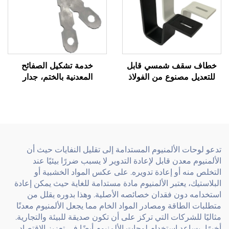
خطاف سقف شمسي قابل
خدمة تشكيل الصفائح
للتعديل مصنوع من الفولاذ
المعدنية بالختم، جدار
الكربوني مطلي بالمسحوق
خرساني من الفولاذ الكربوني
ملحق تركيب ضوئي
حسب الطلب، ربط مسطح
تدعو لوحات الألمنيوم المستدامة إلى تقليل النفايات حيث أن
الألمنيوم معدن قابل لإعادة التدوير لا يسبب ضررًا بيئيًا عند
التخلص منه أو إعادة تدويره. على عكس المواد الخشبية أو
البلاستيك، يعتبر الألمنيوم مادة مستدامة للغاية حيث يمكن إعادة
استخدامه دون فقدان خصائصه الأصلية. وهذا بدوره يقلل من
متطلبات الطاقة ومصادر المواد الخام مما يجعل الألمنيوم معدنًا
مثاليًا للشركات التي تركز على أن تكون صديقة للبيئة والتجارية.
أخيرًا، يساعد استخدام لوحات الألمنيوم أيضًا في تعزيز الاقتصاد