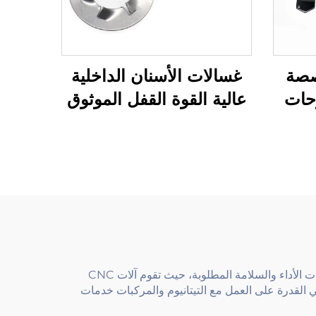
صصة
غسالات الأسنان الداخلية
حات
عالية القوة القفل الموثوق
ينة
للتطبيقات الصناعية
في صناعة الطائرات، تعتبر خدمات CNC حيوية. تتطلب المكونات المستخدمة في الطائرات متانة محسّنة. الأجزاء ضمن مواصفات الأداء والسلامة المطلوبة، حيث تقوم آلات CNC
قيق لمكونات الطائرات. أيضًا، تعطي القدرة على العمل مع التيتانيوم والمركبات خدمات