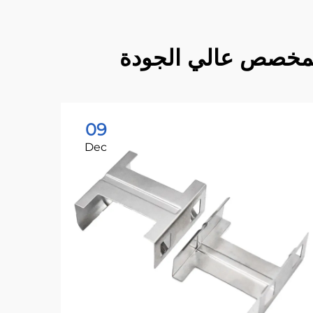
09
Dec