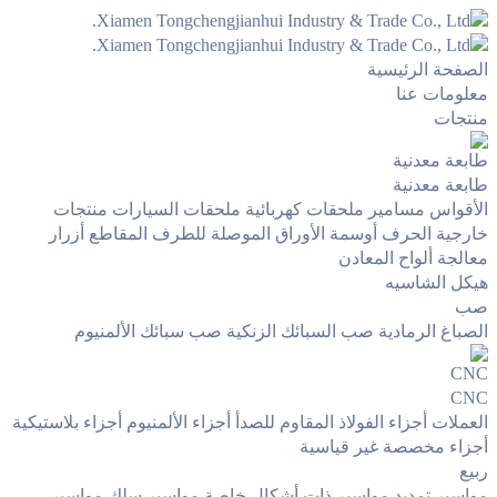
الصفحة الرئيسية
معلومات عنا
منتجات
طابعة معدنية
طابعة معدنية
الأقواس
مسامير
ملحقات كهربائية
ملحقات السيارات
منتجات
خارجية
الحرف
أوسمة
الأوراق الموصلة للطرف
المقاطع
أزرار
معالجة ألواح المعادن
هيكل الشاسيه
صب
الصباغ الرمادية
صب السبائك الزنكية
صب سبائك الألمنيوم
CNC
CNC
العملات
أجزاء الفولاذ المقاوم للصدأ
أجزاء الألمنيوم
أجزاء بلاستيكية
أجزاء مخصصة غير قياسية
ربيع
مواسير تمديد
مواسير ذات أشكال خاصة
مواسير سلك
مواسير