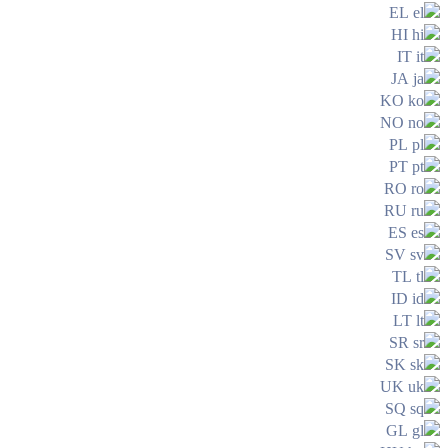
EL
HI
IT
JA
KO
NO
PL
PT
RO
RU
ES
SV
TL
ID
LT
SR
SK
UK
SQ
GL