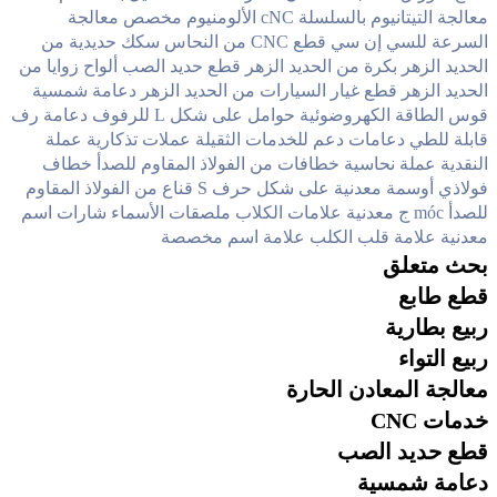
معالجة التيتانيوم بالسلسلة
cNC الألومنيوم مخصص
معالجة
السرعة للسي إن سي
قطع CNC من النحاس
سكك حديدية من
الحديد الزهر
بكرة من الحديد الزهر
قطع حديد الصب
ألواح زوايا من
الحديد الزهر
قطع غيار السيارات من الحديد الزهر
دعامة شمسية
قوس الطاقة الكهروضوئية
حوامل على شكل L للرفوف
دعامة رف
قابلة للطي
دعامات دعم للخدمات الثقيلة
عملات تذكارية
عملة
النقدية
عملة نحاسية
خطافات من الفولاذ المقاوم للصدأ
خطاف
فولاذي
أوسمة معدنية على شكل حرف S
قناع من الفولاذ المقاوم
للصدأ
móc ج معدنية
علامات الكلاب
ملصقات الأسماء
شارات اسم
معدنية
علامة قلب الكلب
علامة اسم مخصصة
بحث متعلق
قطع طابع
ربيع بطارية
ربيع التواء
معالجة المعادن الحارة
خدمات CNC
قطع حديد الصب
دعامة شمسية