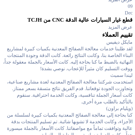
09
Dec
قطع غيار السيارات عالية الدقة CNC من TCJH
عرض المزيد
تقييم العملاء
مايكل ديفيس
لقد طلبنا خدمات معالجة الصفائح المعدنية بكميات كبيرة لمشاريع
البناء الخاصة بنا، وكانت النتائج رائعة. كانت الدقة وجودة المنتجات
النهائية بالضبط ما كنا بحاجة إليه. كانت الأسعار بالجملة معقولة جداً،
ووقت التسليم كان مثيراً للإعجاب. نوصي بشدة!
ليندا سميث
استخدمت شركتنا معالجة الصفائح المعدنية لعدة مشاريع صناعية،
وتجاوزت الجودة توقعاتنا. قدم الفريق نتائج متسقة بسعر ممتاز.
كانت أسعار الجملة تنافسية، وكانت الخدمة احترافية. سنقوم
بالتأكيد بالطلب مرة أخرى.
(ويليام براون)
كنا بحاجة إلى معالجة الصفائح المعدنية بكميات كبيرة لسلسلة من
الأجزاء، وكانت الخدمة لا تشوبها شائبة. تم تسليم المنتجات بدقة
عالية وتوافقت تماماً مع مواصفاتنا. كانت الأسعار بالجملة ميسورة
جداً، وكانت العملية سلسة من البداية إلى النهاية.