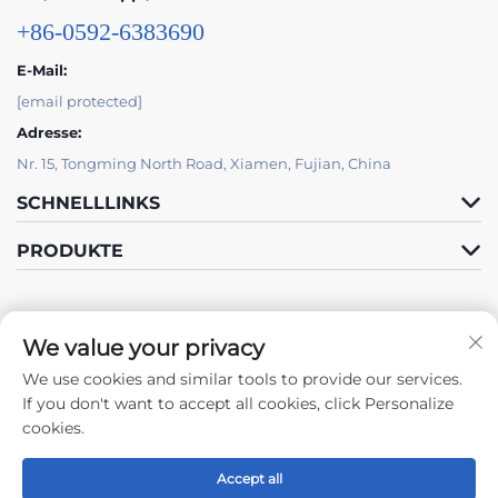
+86-0592-6383690
E-Mail:
[email protected]
Adresse:
Nr. 15, Tongming North Road, Xiamen, Fujian, China
SCHNELLLINKS
PRODUKTE
We value your privacy
We use cookies and similar tools to provide our services.
Folge Uns
If you don't want to accept all cookies, click Personalize
cookies.
Accept all
Urheberrecht © 2024 by Xiamen Tongchengjianhui Industry & Trade