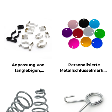
Anpassung von
Personalisierte
langlebigen,
Metallschlüsselmarken
widerstandsfähigen,
Edelstahl Stempel
U-förmigen
Blöcke Marken mit
Metallklemmen, mit
benutzerdefiniertem
Chromnickel
Gravierlogo
beschichtet,
Rohrspangen zur
Rohrbefestigung