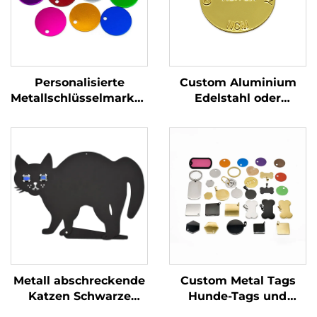
Personalisierte
Custom Aluminium
Metallschlüsselmarken
Edelstahl oder
Edelstahl Stempel
Messing Akzeptiert
Blöcke Marken mit
Gravierter Hunde-ID-
benutzerdefiniertem
Namen-Tags
Gravierlogo
Metall abschreckende
Custom Metal Tags
Katzen Schwarze
Hunde-Tags und
Katzensilhouette mit
Namensschilder