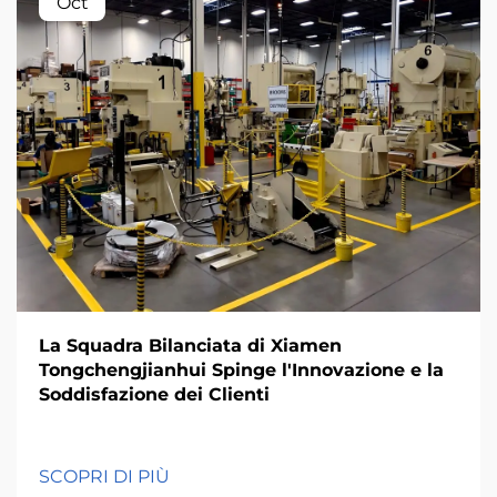
Oct
La Squadra Bilanciata di Xiamen
Tongchengjianhui Spinge l'Innovazione e la
Soddisfazione dei Clienti
SCOPRI DI PIÙ