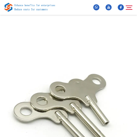
Chi Siamo
Cerca
Prodotti
Notizie
FAQ
Video
Contattaci