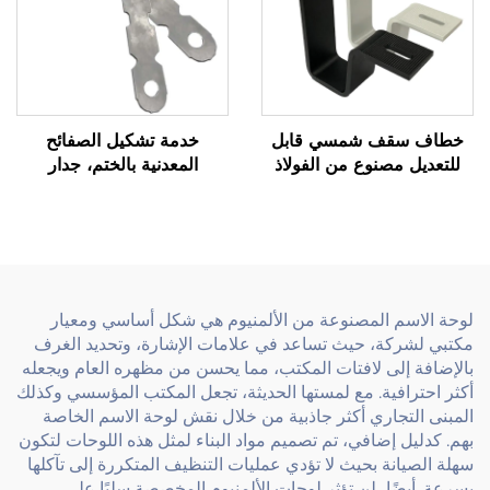
خطاف سقف شمسي قابل
خدمة تشكيل الصفائح
للتعديل مصنوع من الفولاذ
المعدنية بالختم، جدار
الكربوني مطلي بالمسحوق
خرساني من الفولاذ الكربوني
ملحق تركيب ضوئي
حسب الطلب، ربط مسطح
لوحة الاسم المصنوعة من الألمنيوم هي شكل أساسي ومعيار
مكتبي لشركة، حيث تساعد في علامات الإشارة، وتحديد الغرف
بالإضافة إلى لافتات المكتب، مما يحسن من مظهره العام ويجعله
أكثر احترافية. مع لمستها الحديثة، تجعل المكتب المؤسسي وكذلك
المبنى التجاري أكثر جاذبية من خلال نقش لوحة الاسم الخاصة
بهم. كدليل إضافي، تم تصميم مواد البناء لمثل هذه اللوحات لتكون
سهلة الصيانة بحيث لا تؤدي عمليات التنظيف المتكررة إلى تآكلها
بسرعة. أيضًا، لن تؤثر لوحات الألمنيوم المخصصة سلبًا على