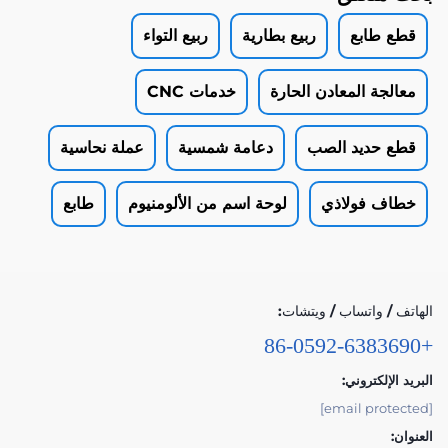
قطع طابع
ربيع بطارية
ربيع التواء
معالجة المعادن الحارة
خدمات CNC
قطع حديد الصب
دعامة شمسية
عملة نحاسية
خطاف فولاذي
لوحة اسم من الألومنيوم
طابع
الهاتف / واتساب / ويتشات:
+86-0592-6383690
البريد الإلكتروني:
[email protected]
العنوان: