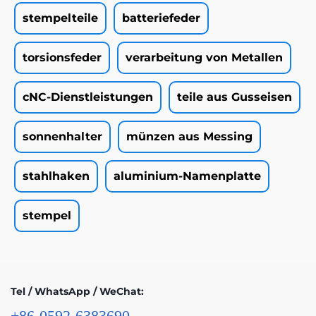
stempelteile
batteriefeder
torsionsfeder
verarbeitung von Metallen
cNC-Dienstleistungen
teile aus Gusseisen
sonnenhalter
münzen aus Messing
stahlhaken
aluminium-Namenplatte
stempel
Tel / WhatsApp / WeChat:
+86-0592-6383690