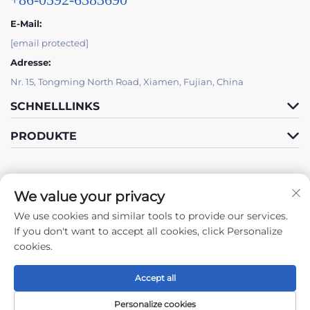
E-Mail:
[email protected]
Adresse:
Nr. 15, Tongming North Road, Xiamen, Fujian, China
SCHNELLLINKS
PRODUKTE
We value your privacy
We use cookies and similar tools to provide our services.
Folge Uns
If you don't want to accept all cookies, click Personalize
cookies.
Accept all
Urheberrecht © 2024 by Xiamen Tongchengjianhui Industry & Trade
Co., Ltd. -
Datenschutzrichtlinie
Personalize cookies