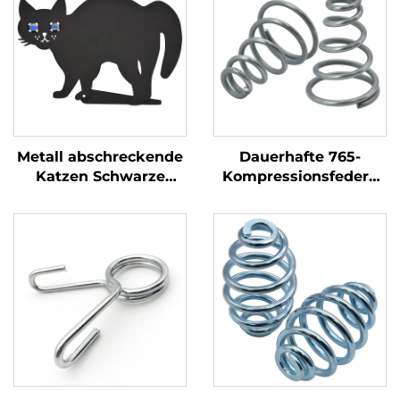
Metall abschreckende
Dauerhafte 765-
Katzen Schwarze
Kompressionsfedern
Katzensilhouette mit
hochwertige
reflektierenden
Metallfedern für
Marmor Augen
industrielle
Anwendungen