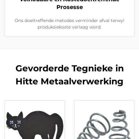
Prosesse
Ons doeltreffende metodes verminder afval terwyl
produksiekoste verlaag word.
Gevorderde Tegnieke in
Hitte Metaalverwerking