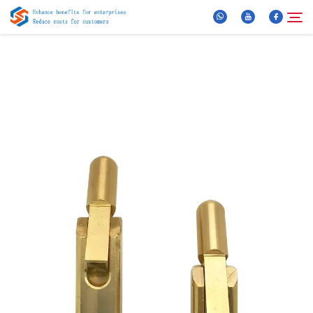
Oor Ons
Soek
Produkte
Nuus
FAQ
Video
Kontak Ons