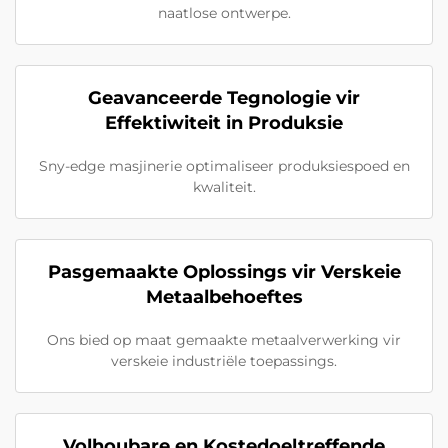
naatlose ontwerpe.
Geavanceerde Tegnologie vir
Effektiwiteit in Produksie
Sny-edge masjinerie optimaliseer produksiespoed en
kwaliteit.
Pasgemaakte Oplossings vir Verskeie
Metaalbehoeftes
Ons bied op maat gemaakte metaalverwerking vir
verskeie industriële toepassings.
Volhoubare en Kostedoeltreffende