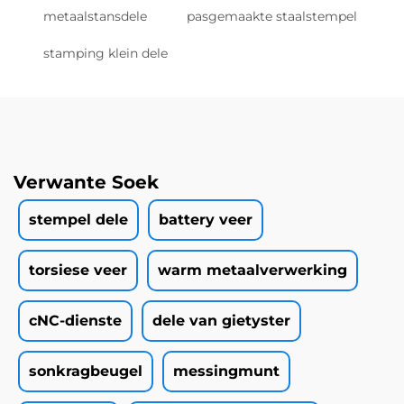
metaalstansdele
pasgemaakte staalstempel
stamping klein dele
Verwante Soek
stempel dele
battery veer
torsiese veer
warm metaalverwerking
cNC-dienste
dele van gietyster
sonkragbeugel
messingmunt