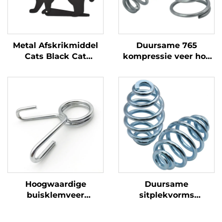
Metal Afskrikmiddel
Duursame 765
Cats Black Cat
kompressie veer hoë
Silhouette met
kwaliteit metaal veer
reflektiewe marmer oë
vir industriële
toepassings
Hoogwaardige
Duursame
buisklemveer
sitplekvorms
Duursame veerklêers
Hoogwaardige
vir veilige buisbinding
ophangvorms vir