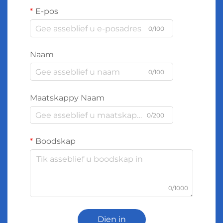
E-pos
0/100
Naam
0/100
Maatskappy Naam
0/200
Boodskap
0/1000
Dien in