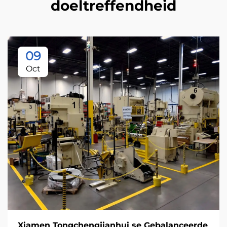
doeltreffendheid
09
Oct
Xiamen Tongchengjianhui se Gebalanceerde