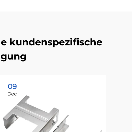
ge kundenspezifische
igung
09
0
Dec
De