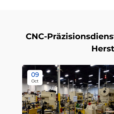
CNC-Präzisionsdiens
Hers
09
Oct