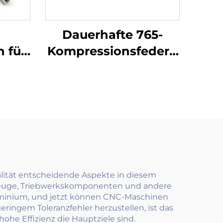
Dauerhafte 765-
n für
Kompressionsfedern
en
hochwertige
Metallfedern für
industrielle
Anwendungen
alität entscheidende Aspekte in diesem
ugzeuge, Triebwerkskomponenten und andere
Aluminium, und jetzt können CNC-Maschinen
ringem Toleranzfehler herzustellen, ist das
ohe Effizienz die Hauptziele sind.