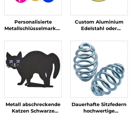
Personalisierte
Custom Aluminium
Metallschlüsselmarken
Edelstahl oder
Edelstahl Stempel
Messing Akzeptiert
Blöcke Marken mit
Gravierter Hunde-ID-
benutzerdefiniertem
Namen-Tags
Gravierlogo
Metall abschreckende
Dauerhafte Sitzfedern
Katzen Schwarze
hochwertige
Katzensilhouette mit
Aufhängungsfedern
reflektierenden
für Stühle und
Marmor Augen
Autositze