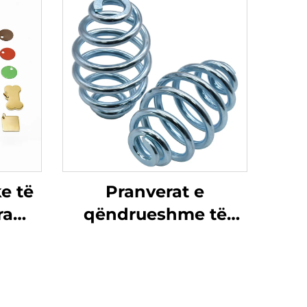
e të
Pranverat e
ra
qëndrueshme të
t dhe
sediljes Pranverat e
e të
lartë të cilësisë së
 të
lartë të pezullimit për
 të
karrige dhe sedilje