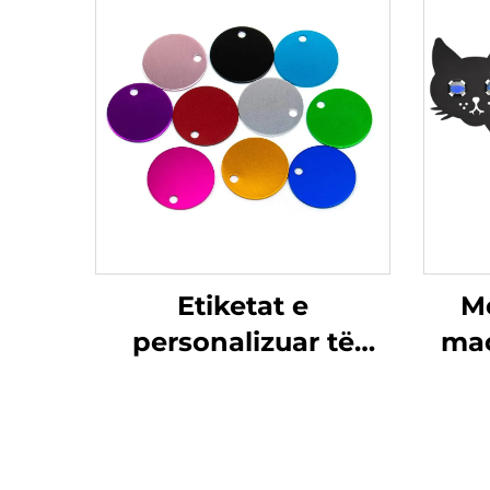
Etiketat e
M
personalizuar të
mac
çelësit metalike
Shtypja e çeliku të
ref
pastrueshëm
Etiketat bosh me