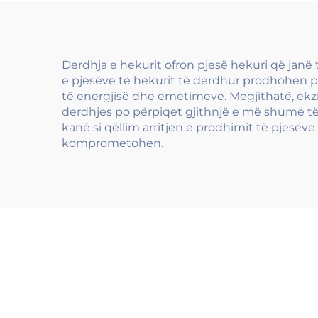
logon e gdhendur
me porosi
Derdhja e hekurit ofron pjesë hekuri që janë
e pjesëve të hekurit të derdhur prodhohen për
të energjisë dhe emetimeve. Megjithatë, ekzi
derdhjes po përpiqet gjithnjë e më shumë të 
kanë si qëllim arritjen e prodhimit të pjesë
komprometohen.