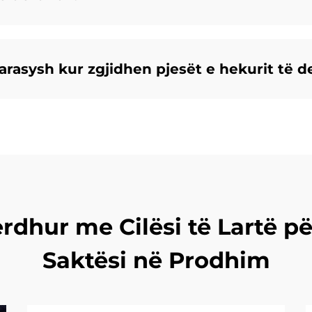
arasysh kur zgjidhen pjesët e hekurit të 
Derdhur me Cilësi të Lartë 
Saktësi në Prodhim