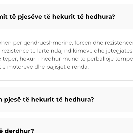
mit të pjesëve të hekurit të hedhura?
sohen për qëndrueshmërinë, forcën dhe rezistencë
 rezistencë të lartë ndaj ndikimeve dhe jetëgjatës
 tepër, hekuri i hedhur mund të përballojë temper
e motorëve dhe pajisjet e rënda.
in pjesë të hekurit të hedhura?
të derdhur?