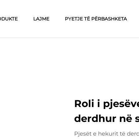
ODUKTE
LAJME
PYETJE TË PËRBASHKETA
Roli i pjesëv
derdhur në s
Pjesët e hekurit të der