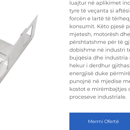
luajtur në aplikimet in
tyre të veçanta si aftës
forcën e lartë të tërhe
konsumit. Këto pjesë p
mjetesh, motorësh dhe 
përshtatshme për të gji
dobishme në industri t
bujqësia dhe industria
hekur i derdhur gjitha
energjisë duke përmirë
punojnë në mjedise me
kostot e mirëmbajtjes d
proceseve industriale.
Merrni Ofertë