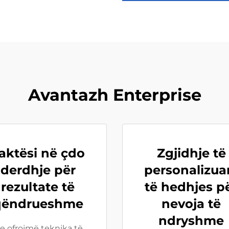
Avantazh Enterprise
aktësi në çdo
Zgjidhje të
derdhje për
personalizua
rezultate të
të hedhjes p
qëndrueshme
nevoja të
ndryshme
e ofrojmë teknika të