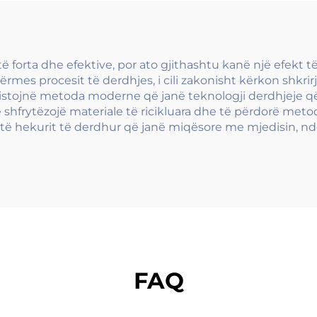
identifikimi
 të forta dhe efektive, por ato gjithashtu kanë një efek
mes procesit të derdhjes, i cili zakonisht kërkon shkrir
stojnë metoda moderne që janë teknologji derdhjeje që t
shfrytëzojë materiale të ricikluara dhe të përdorë meto
ve të hekurit të derdhur që janë miqësore me mjedisin, n
FAQ