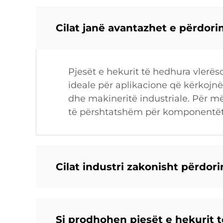
Cilat janë avantazhet e përdori
Pjesët e hekurit të hedhura vlerë
ideale për aplikacione që kërkojnë
dhe makineritë industriale. Për më
të përshtatshëm për komponentët 
Cilat industri zakonisht përdor
Si prodhohen pjesët e hekurit 