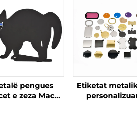
etalë pengues
Etiketat metalik
et e zeza Macë
personalizua
siluetë me sy
Etiketat e qeni
lektues mermer
pllakat e emrav
gdhendur dhe
qëndrueshme