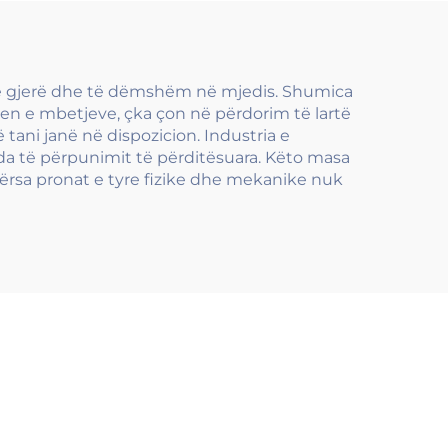
t
automotive
t të gjerë dhe të dëmshëm në mjedis. Shumica
jen e mbetjeve, çka çon në përdorim të lartë
ani janë në dispozicion. Industria e
da të përpunimit të përditësuara. Këto masa
dërsa pronat e tyre fizike dhe mekanike nuk