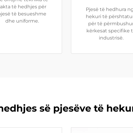
sakta të hedhjes për
Pjesë të hedhura n
pjesë të besueshme
hekuri të përshtatu
dhe uniforme.
për të përmbushu
kërkesat specifike 
industrisë.
hedhjes së pjesëve të heku