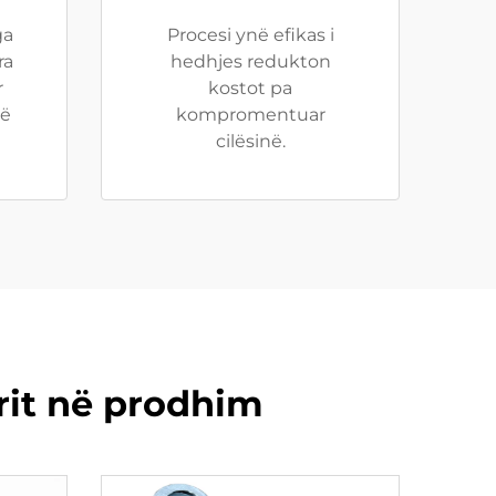
ga
Procesi ynë efikas i
ra
hedhjes redukton
r
kostot pa
të
kompromentuar
cilësinë.
rit në prodhim