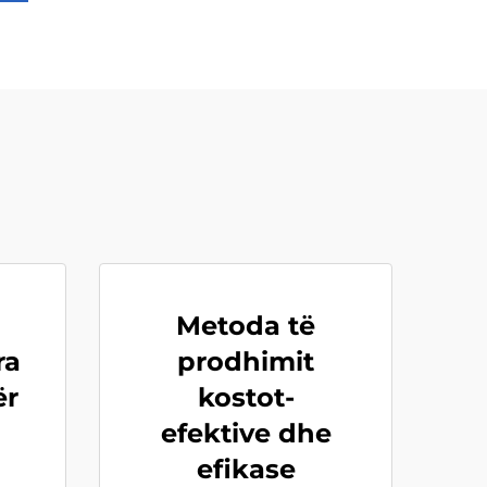
Metoda të
ra
prodhimit
ër
kostot-
efektive dhe
efikase