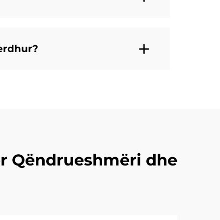
derdhur?
për Qëndrueshmëri dhe