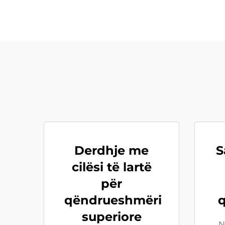
Derdhje me
S
cilësi të lartë
për
qëndrueshmëri
superiore
N