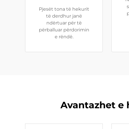
Pjesët tona të hekurit
të derdhur janë
ndërtuar për të
përballuar përdorimin
e rëndë.
Avantazhet e 