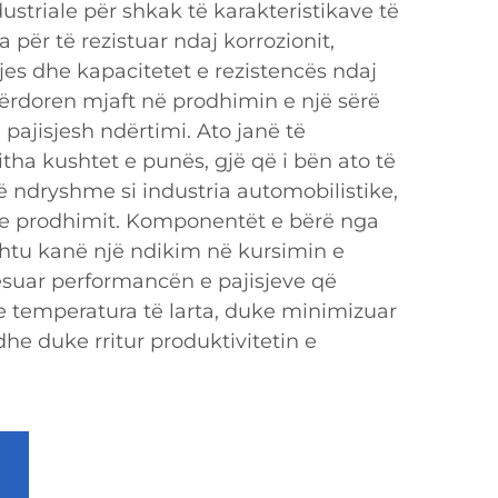
dustriale për shkak të karakteristikave të
ia për të rezistuar ndaj korrozionit,
qjes dhe kapacitetet e rezistencës ndaj
ërdoren mjaft në prodhimin e një sërë
pajisjesh ndërtimi. Ato janë të
tha kushtet e punës, gjë që i bën ato të
ë ndryshme si industria automobilistike,
 e prodhimit. Komponentët e bërë nga
shtu kanë një ndikim në kursimin e
suar performancën e pajisjeve që
 temperatura të larta, duke minimizuar
he duke rritur produktivitetin e