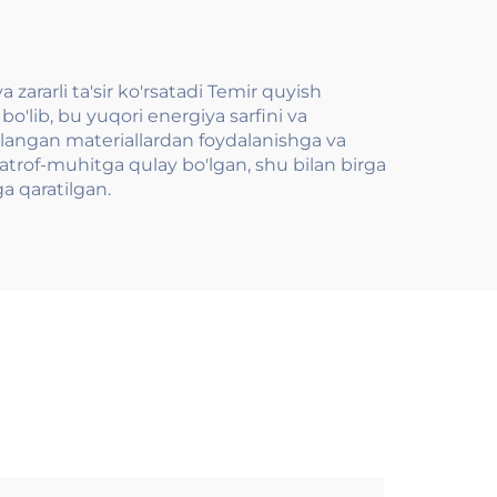
ararli ta'sir ko'rsatadi Temir quyish
bo'lib, bu yuqori energiya sarfini va
shlangan materiallardan foydalanishga va
atrof-muhitga qulay bo'lgan, shu bilan birga
a qaratilgan.