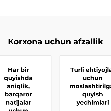
Korxona uchun afzallik
Har bir
Turli ehtiyojl
quyishda
uchun
aniqlik,
moslashtiril
barqaror
quyish
natijalar
yechimlari
uchun