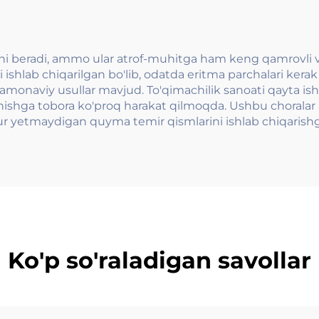
ni beradi, ammo ular atrof-muhitga ham keng qamrovli va z
 ishlab chiqarilgan bo'lib, odatda eritma parchalari kerak 
n zamonaviy usullar mavjud. To'qimachilik sanoati qayta i
anishga tobora ko'proq harakat qilmoqda. Ushbu choralar 
tur yetmaydigan quyma temir qismlarini ishlab chiqarishg
Ko'p so'raladigan savollar