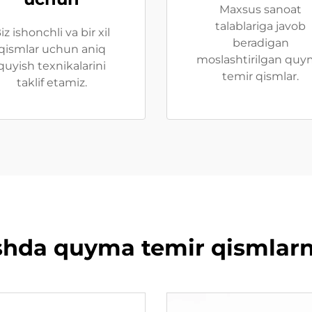
Maxsus sanoat
talablariga javob
iz ishonchli va bir xil
beradigan
qismlar uchun aniq
moslashtirilgan qu
quyish texnikalarini
temir qismlar.
taklif etamiz.
shda quyma temir qismlarni