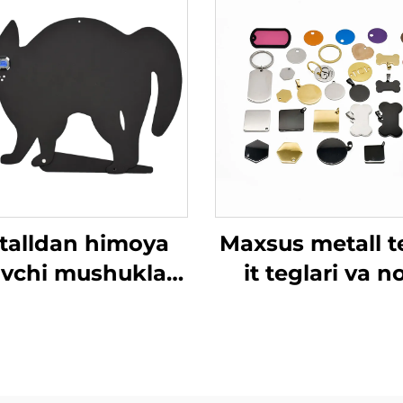
talldan himoya
Maxsus metall t
uvchi mushuklar
it teglari va 
 mushuk silueti,
plitalari o'yilga
aks ettiruvchi
bardoshli
ar ko'zlari bilan
identifikatsi