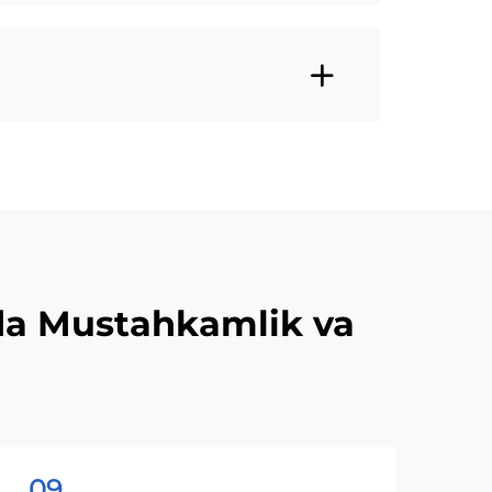
hda Mustahkamlik va
09
0