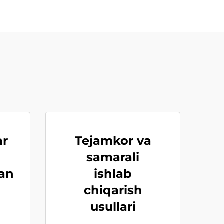
ar
Tejamkor va
samarali
gan
ishlab
chiqarish
usullari