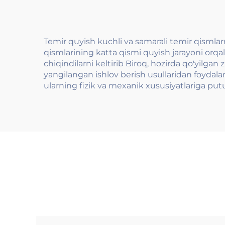
logotipi bilan
Temir quyish kuchli va samarali temir qismlar
qismlarining katta qismi quyish jarayoni orqali
chiqindilarni keltirib Biroq, hozirda qo'yilga
yangilangan ishlov berish usullaridan foydal
ularning fizik va mexanik xususiyatlariga pu