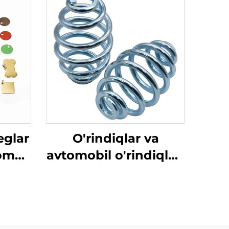
eglar
O'rindiqlar va
nom
avtomobil o'rindiqlari
n va
uchun yuqori sifatli
ko'tarilgan ko'priklar
ya