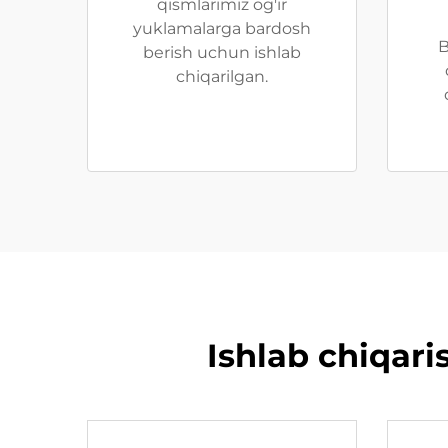
qismlarimiz og'ir
yuklamalarga bardosh
B
berish uchun ishlab
chiqarilgan.
Ishlab chiqari