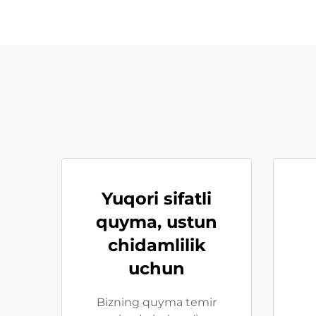
Yuqori sifatli
quyma, ustun
chidamlilik
uchun
Bizning quyma temir