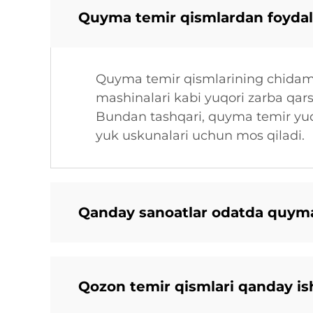
Quyma temir qismlardan foydala
Quyma temir qismlarining chidamli
mashinalari kabi yuqori zarba qarsh
Bundan tashqari, quyma temir yuqo
yuk uskunalari uchun mos qiladi.
Qanday sanoatlar odatda quyma
Qozon temir qismlari qanday ish