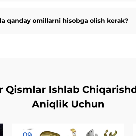
da qanday omillarni hisobga olish kerak?
r Qismlar Ishlab Chiqaris
Aniqlik Uchun
09