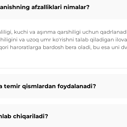
nishning afzalliklari nimalar?
ligi, kuchi va aşınma qarshiligi uchun qadrlanadi
iligini va uzoq umr ko'rishni talab qiladigan ilov
ri haroratlarga bardosh bera oladi, bu esa uni dv
 temir qismlardan foydalanadi?
lab chiqariladi?