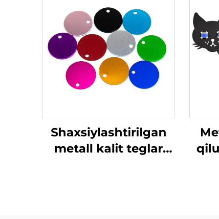
Shaxsiylashtirilgan
Me
metall kalit teglar
qil
zanglamaydigan
qora
po'latdan
shtamplash bo'sh
marm
teglar maxsus o'yma