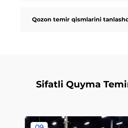
Qozon temir qismlarini tanlash
Sifatli Quyma Temi
09