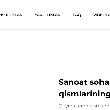
HSULOTLAR
YANGILIKLAR
FAQ
VIDEOL
Sanoat soha
qismlarining
Quyma temir qismlarini