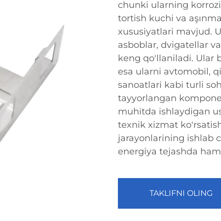
chunki ularning korrozi
tortish kuchi va aşınma 
xususiyatlari mavjud. 
asboblar, dvigatellar v
keng qo'llaniladi. Ular
esa ularni avtomobil, qi
sanoatlari kabi turli s
tayyorlangan komponent
muhitda ishlaydigan us
texnik xizmat ko'rsatis
jarayonlarining ishlab 
energiya tejashda ham t
TAKLIFNI OLING