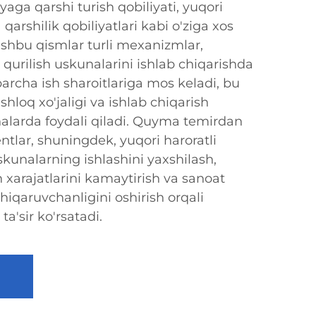
yaga qarshi turish qobiliyati, yuqori
qarshilik qobiliyatlari kabi o'ziga xos
Ushbu qismlar turli mexanizmlar,
a qurilish uskunalarini ishlab chiqarishda
 barcha ish sharoitlariga mos keladi, bu
shloq xo'jaligi va ishlab chiqarish
ohalarda foydali qiladi. Quyma temirdan
lar, shuningdek, yuqori haroratli
kunalarning ishlashini yaxshilash,
h xarajatlarini kamaytirish va sanoat
chiqaruvchanligini oshirish orqali
a'sir ko'rsatadi.