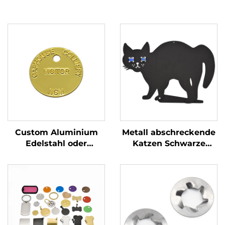
Custom Aluminium
Metall abschreckende
Edelstahl oder
Katzen Schwarze
Messing Akzeptiert
Katzensilhouette mit
Gravierter Hunde-ID-
reflektierenden
Namen-Tags
Marmor Augen