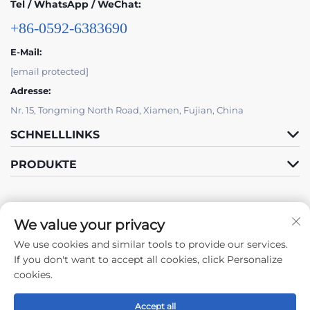
Tel / WhatsApp / WeChat:
+86-0592-6383690
E-Mail:
[email protected]
Adresse:
Nr. 15, Tongming North Road, Xiamen, Fujian, China
SCHNELLLINKS
PRODUKTE
We value your privacy
We use cookies and similar tools to provide our services.
Folge Uns
If you don't want to accept all cookies, click Personalize
cookies.
Accept all
Urheberrecht © 2024 by Xiamen Tongchengjianhui Industry & Trade