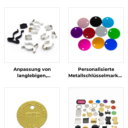
Anpassung von
Personalisierte
langlebigen,
Metallschlüsselmarken
widerstandsfähigen,
Edelstahl Stempel
U-förmigen
Blöcke Marken mit
Metallklemmen, mit
benutzerdefiniertem
Chromnickel
Gravierlogo
beschichtet,
Rohrspangen zur
Rohrbefestigung