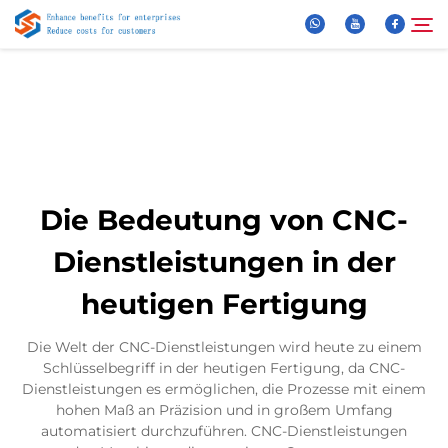
Über Uns
Suche
Produkte
Die Bedeutung von CNC-
Neuigkeiten
Dienstleistungen in der
heutigen Fertigung
FAQ
Die Welt der CNC-Dienstleistungen wird heute zu einem
Video
Schlüsselbegriff in der heutigen Fertigung, da CNC-
Dienstleistungen es ermöglichen, die Prozesse mit einem
hohen Maß an Präzision und in großem Umfang
Kontaktieren Sie uns
automatisiert durchzuführen. CNC-Dienstleistungen