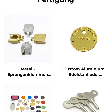
Metall-
Custom Aluminium
Sprengenklemmen
Edelstahl oder
Dauerhafte Messing-
Messing Akzeptiert
und
Gravierter Hunde-ID-
Stahlkontaktklemmen
Namen-Tags
für elektrische
Komponenten