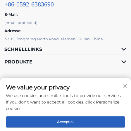
+86-0592-6383690
E-Mail:
[email protected]
Adresse:
Nr. 15, Tongming North Road, Xiamen, Fujian, China
SCHNELLLINKS
PRODUKTE
We value your privacy
We use cookies and similar tools to provide our services.
Folge Uns
If you don't want to accept all cookies, click Personalize
cookies.
Accept all
Urheberrecht © 2024 by Xiamen Tongchengjianhui Industry & Trade
Co., Ltd. -
Datenschutzrichtlinie