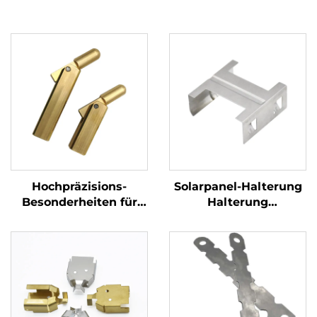
Hochpräzisions-
Solarpanel-Halterung
Besonderheiten für
Halterung
Messing-Plungen,
Dauerhaltige
Schleusen, CNC-
Aluminium-
Bearbeitung,
Halterungsklemme für
Metallhardware
Solarenergiesysteme