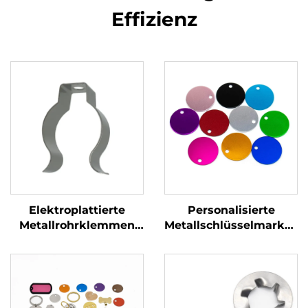
Effizienz
Elektroplattierte
Personalisierte
Metallrohrklemmen
Metallschlüsselmarken
für das Stempeln von
Edelstahl Stempel
U-förmigen
Blöcke Marken mit
Rohrspangen
benutzerdefiniertem
Gravierlogo