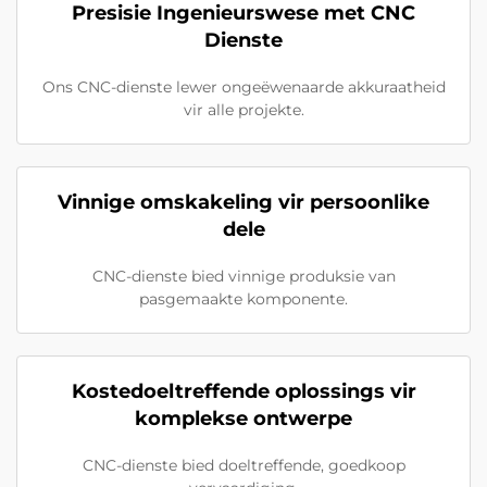
Presisie Ingenieurswese met CNC
Dienste
Ons CNC-dienste lewer ongeëwenaarde akkuraatheid
vir alle projekte.
Vinnige omskakeling vir persoonlike
dele
CNC-dienste bied vinnige produksie van
pasgemaakte komponente.
Kostedoeltreffende oplossings vir
komplekse ontwerpe
CNC-dienste bied doeltreffende, goedkoop