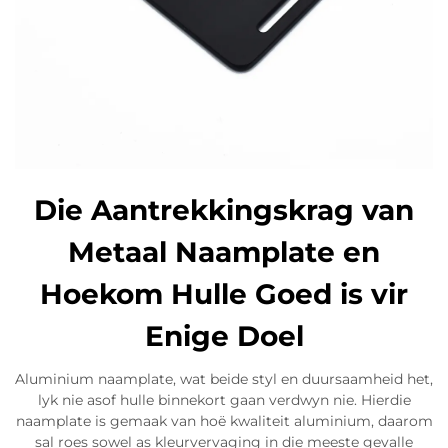
Die Aantrekkingskrag van
Metaal Naamplate en
Hoekom Hulle Goed is vir
Enige Doel
Aluminium naamplate, wat beide styl en duursaamheid het,
lyk nie asof hulle binnekort gaan verdwyn nie. Hierdie
naamplate is gemaak van hoë kwaliteit aluminium, daarom
sal roes sowel as kleurvervaging in die meeste gevalle