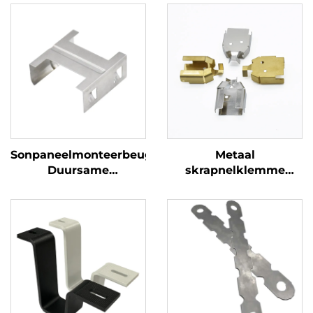
Sonpaneelmonteerbeugel
Metaal
Duursame
skrapnelklemme
aluminiummonteringsklem
Duursame koper- en
vir sonkragstelsels
staalkontakklemme
vir elektriese
komponente