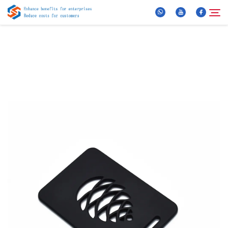
Oor Ons
Soek
Produkte
Nuus
FAQ
Video
Kontak Ons