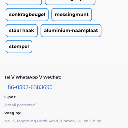
sonkragbeugel
messingmunt
staal haak
aluminium-naamplaat
stempel
Tel \/ WhatsApp \/ WeChat:
+86-0592-6383690
E-pos:
[email protected]
Voeg by:
No. 15, Tongming North Road, Xiamen, Fujian, China