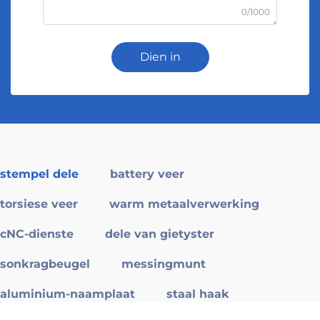
0/1000
Dien in
stempel dele
battery veer
torsiese veer
warm metaalverwerking
cNC-dienste
dele van gietyster
sonkragbeugel
messingmunt
aluminium-naamplaat
staal haak