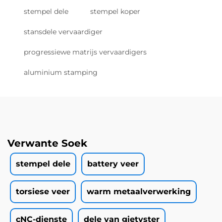
stempel dele
stempel koper
stansdele vervaardiger
progressiewe matrijs vervaardigers
aluminium stamping
Verwante Soek
stempel dele
battery veer
torsiese veer
warm metaalverwerking
cNC-dienste
dele van gietyster