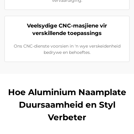
vervaardiging.
Veelsydige CNC-masjiene vir
verskillende toepassings
Ons CNC-dienste voorsien in 'n wye verskeidenheid
bedrywe en behoeftes.
Hoe Aluminium Naamplate
Duursaamheid en Styl
Verbeter