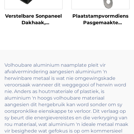
Verstelbare Sonpaneel
Plaatstampvormdiens
Dakhaak,
Pasgemaakte
Koolstofstaal,
Koolstofstaal
Poederbedekte
Betonmuur Platdas
Fotovoltaïese
Monteringstoebehore
Volhoubare aluminium naamplate pleit vir
afvalvermindering aangesien aluminium 'n
herwinbare metaal is wat nie omgewingskade
veroorsaak wanneer dit weggegooi of herwin word
nie. Anders as houtmateriale of plastiek, is
aluminium 'n hoogs volhoubare materiaal
aangesien dit hergebruik kan word sonder om sy
oorspronklike eienskappe te verloor. Dit verlaag op
sy beurt die energievereistes en die verkryging van
rou materiaal, wat aluminium 'n ideale metaal maak
vir besighede wat gefokus is op om kommersieel