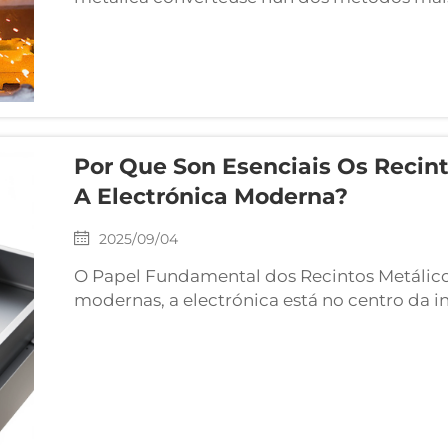
personalizadas de recintos en diversos sect
corte, dobrado, punzonado e soldadura, pr
apoia tanto a funcionalidade como a estétic
Por Que Son Esenciais Os Recint
A Electrónica Moderna?
2025/09/04
O Papel Fundamental dos Recintos Metálicos
modernas, a electrónica está no centro da i
Desde dispositivos de consumo ata a automa
médicos, os compoñentes electrónicos requ