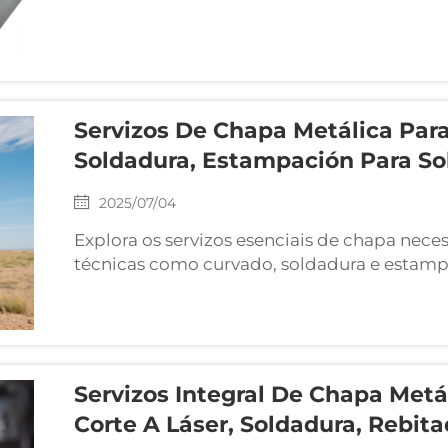
Servizos De Chapa Metálica Par
Soldadura, Estampación Para Sol
2025/07/04
Explora os servizos esenciais de chapa neces
técnicas como curvado, soldadura e estamp
solares e eólicos. Descobre fabricación per
prácticas de sustentabilidade que melloran 
ecolóxica.
Servizos Integral De Chapa Metá
Corte A Láser, Soldadura, Rebita