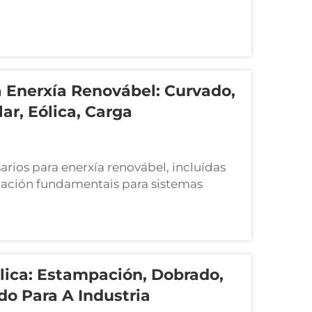
a Enerxía Renovábel: Curvado,
ar, Eólica, Carga
arios para enerxía renovábel, incluídas
ación fundamentais para sistemas
sonalizada, aplicacións avanzadas e
a eficiencia e apoian a produción
lica: Estampación, Dobrado,
do Para A Industria