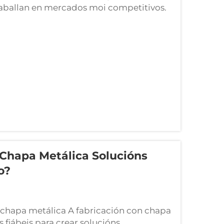
traballan en mercados moi competitivos.
en ben, senón que cumpran as
de e dos usuarios. As carcasas metálicas
Chapa Metálica Solucións
o?
n chapa metálica A fabricación con chapa
fiábeis para crear solucións