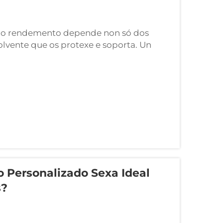
, o rendemento depende non só dos
vente que os protexe e soporta. Un
oito máis ca unha simple cuberta; actúa
 Personalizado Sexa Ideal
s?