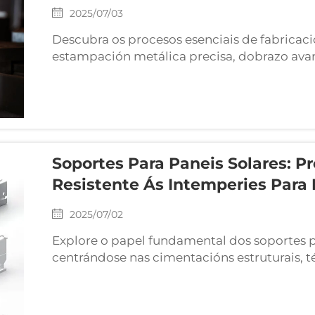
2025/07/03
Descubra os procesos esenciais de fabricaci
estampación metálica precisa, dobrazo avanz
rebitado. Aprenda como estes métodos apo
aeroespacial, construción e electrónica, mel
custos e personalización mediante a integ
Soportes Para Paneis Solares: 
Resistente Ás Intemperies Para
2025/07/02
Explore o papel fundamental dos soportes pa
centrándose nas cimentacións estruturais, té
solucións adaptables e prácticas sostibles pa