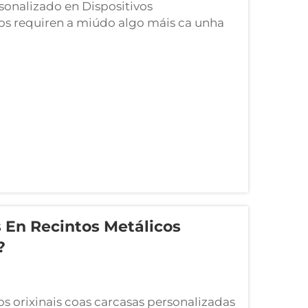
onalizado en Dispositivos
dos requiren a miúdo algo máis ca unha
olución adaptada que equilibre forza,
Metálico Personalizado p...
 En Recintos Metálicos
?
s orixinais coas carcasas personalizadas