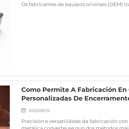
Os fabricantes de equipos orixinais (OEM) 
Deben ofrecer produtos que non só funcion
expectativas regulamentarias, de durabilida
personalizadas...
Como Permite A Fabricación En 
Personalizadas De Encerrament
2025/09/15
Precisión e versatilidade da fabricación co
metálica converteuse nun dos métodos máis 