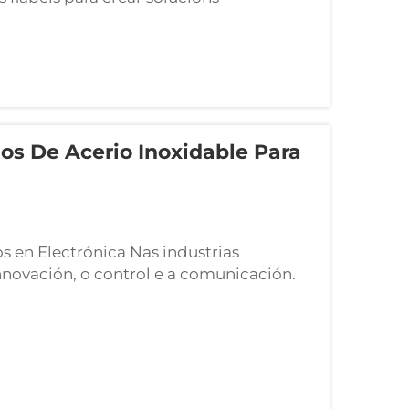
ores. Ao combinar técnicas precisas de
oporciona un proceso de fabricación que
a.
os De Acerio Inoxidable Para
 en Electrónica Nas industrias
nnovación, o control e a comunicación.
tización industrial e os sistemas
iren un aloxamento seguro e duradeiro.