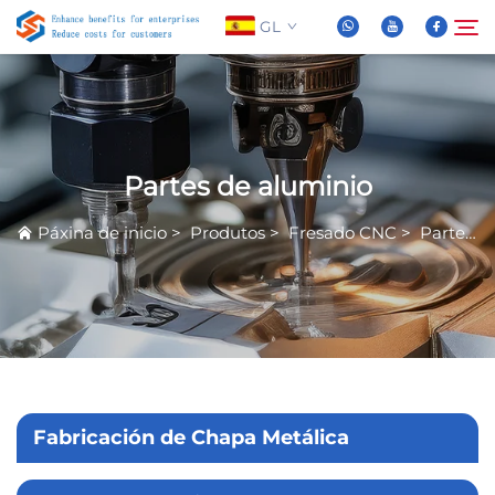
GL
Sobre Nós
Buscar
Partes de aluminio
Produtos
Páxina de inicio
>
Produtos
>
Fresado CNC
>
Partes de aluminio
Novas
Preguntas Frequentes
Vídeo
Fabricación de Chapa Metálica
Contáctenos