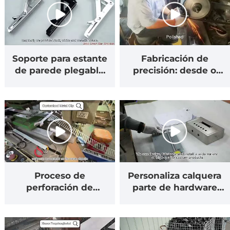
Soporte para estante
Fabricación de
de parede plegable
precisión: desde o
TCJH: a túa solución
estampado por
definitiva para aforrar
perforación ata o
espazo
anodizado
Proceso de
Personaliza calquera
perforación de
parte de hardware
precisión: fabricación
para o teu proxecto.
de clips de tubos
metálicos