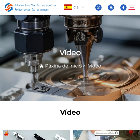
GL
Sobre Nós
Buscar
Vídeo
Produtos
Páxina de inicio
>
Vídeo
Novas
Preguntas Frequentes
Vídeo
Vídeo
Contáctenos