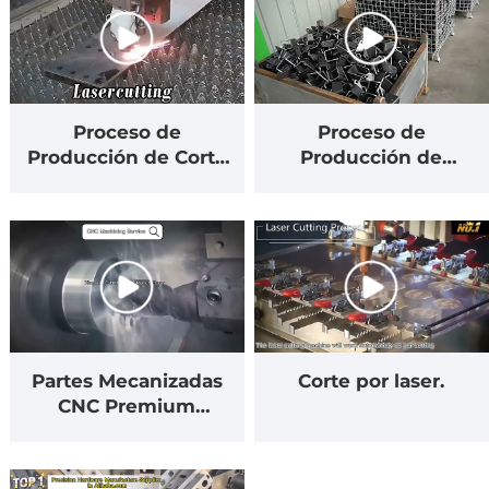
personalizados
Proceso de
Proceso de
Producción de Corte
Producción de
por Láser de Chapa
Tecnoloxía de
Metalica
Estampación e Dobre
Partes Mecanizadas
Corte por laser.
CNC Premium
Personalizadas OEM