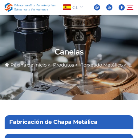
GL
Sobre Nós
Buscar
Canelas
Produtos
Páxina de inicio
>
Produtos
>
Forxeado Metálico
>
Can
Novas
Preguntas Frequentes
Vídeo
Fabricación de Chapa Metálica
Contáctenos